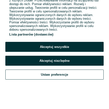
1
2
3
...
202
z różnych źródeł. Przechowywanie informacji na urządzeniu lub
dostęp do nich. Pomiar efektywności reklam. Rozwój i
ulepszanie usług. Tworzenie profili w celu personalizacji treści.
Tworzenie profili w celu spersonalizowanych reklam.
Wykorzystywanie ograniczonych danych do wyboru reklam.
Wykorzystywanie ograniczonych danych do wyboru treści.
Pomiar efektywności treści. Wykorzystanie profili do wyboru
spersonalizowanych reklam. Wykorzystywanie profili w celu
doboru spersonalizowanych treści.
Lista partnerów (dostawców)
Akceptuj wszystkie
Akceptuj niezbędne
Zadzwoń / SMS
Ustaw preferencje
Szukaj
Obserwujesz
Dodaj
Czat
Konto
Szukaj
Obserwujesz
Dodaj
Czat
Konto