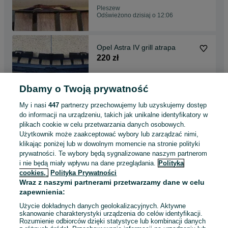
Pleszew
Odświeżono dzisiaj o 12:06
Opel Astra IV grill atrapa
220 zł
Dbamy o Twoją prywatność
Pleszew
Odświeżono dzisiaj o 12:06
My i nasi
447
partnerzy przechowujemy lub uzyskujemy dostęp
do informacji na urządzeniu, takich jak unikalne identyfikatory w
plikach cookie w celu przetwarzania danych osobowych.
HONDA CIVIC UFO 2005 -
Użytkownik może zaakceptować wybory lub zarządzać nimi,
błotnik przedni prawy nowy
klikając poniżej lub w dowolnym momencie na stronie polityki
135 zł
prywatności. Te wybory będą sygnalizowane naszym partnerom
i nie będą miały wpływu na dane przeglądania.
Polityka
cookies,
Polityka Prywatności
Pleszew
Wraz z naszymi partnerami przetwarzamy dane w celu
Odświeżono dzisiaj o 12:06
zapewnienia:
Użycie dokładnych danych geolokalizacyjnych. Aktywne
skanowanie charakterystyki urządzenia do celów identyfikacji.
Rozumienie odbiorców dzięki statystyce lub kombinacji danych